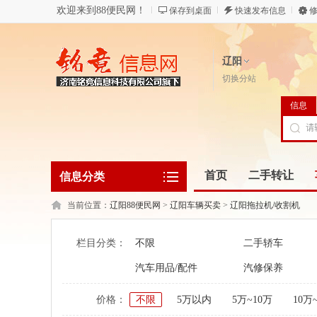
欢迎来到88便民网！
保存到桌面
快速发布信息
修
辽阳
切换分站
信息
首页
二手转让
信息分类
当前位置：
辽阳88便民网
>
辽阳车辆买卖
>
辽阳拖拉机/收割机
栏目分类：
不限
二手轿车
汽车用品/配件
汽修保养
价格：
不限
5万以内
5万~10万
10万