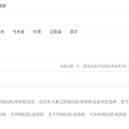
成新
子河
弓长岭
灯塔
辽阳县
其它
信息总数：
0
，置顶信息可使成交率提高5倍
阳拖拉机/收割机信息，在此有大量辽阳拖拉机/收割机信息供您选择，您
割机
宏伟拖拉机/收割机
太子河拖拉机/收割机
弓长岭拖拉机/收割机