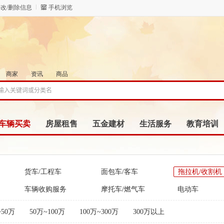
改/删除信息
手机浏览
商家
资讯
商品
车辆买卖
房屋租售
五金建材
生活服务
教育培训
货车/工程车
面包车/客车
拖拉机/收割机
车辆收购服务
摩托车/燃气车
电动车
~50万
50万~100万
100万~300万
300万以上