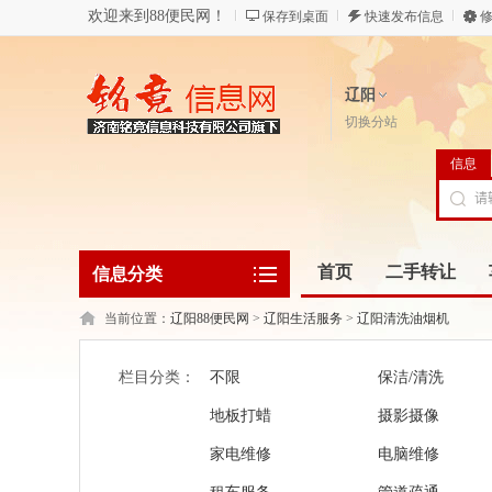
欢迎来到88便民网！
保存到桌面
快速发布信息
修
辽阳
切换分站
信息
首页
二手转让
信息分类
当前位置：
辽阳88便民网
>
辽阳生活服务
>
辽阳清洗油烟机
栏目分类：
不限
保洁/清洗
地板打蜡
摄影摄像
家电维修
电脑维修