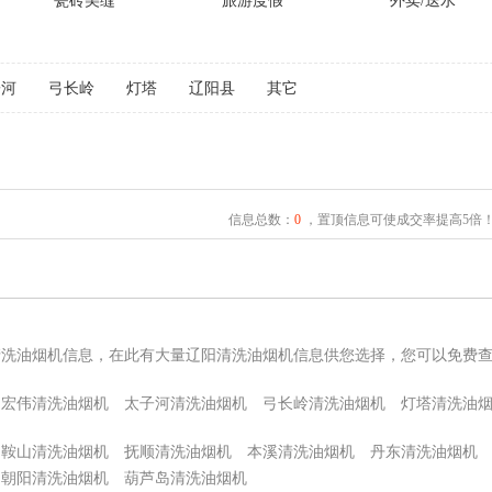
瓷砖美缝
旅游度假
外卖/送水
子河
弓长岭
灯塔
辽阳县
其它
信息总数：
0
，置顶信息可使成交率提高5倍
清洗油烟机信息，在此有大量辽阳清洗油烟机信息供您选择，您可以免费
宏伟清洗油烟机
太子河清洗油烟机
弓长岭清洗油烟机
灯塔清洗油
鞍山清洗油烟机
抚顺清洗油烟机
本溪清洗油烟机
丹东清洗油烟机
朝阳清洗油烟机
葫芦岛清洗油烟机