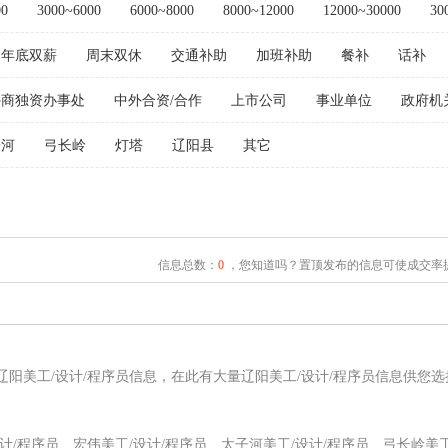
00
3000~6000
6000~8000
8000~12000
12000~30000
30
年底双薪
周末双休
交通补助
加班补助
餐补
话补
外商独资办事处
中外合资/合作
上市公司
事业单位
政府机
子河
弓长岭
灯塔
辽阳县
其它
信息总数：
0
，您知道吗？置顶发布的信息可使成交率提
辽阳美工/设计/程序员信息，在此有大量辽阳美工/设计/程序员信息供您
计/程序员
宏伟美工/设计/程序员
太子河美工/设计/程序员
弓长岭美工