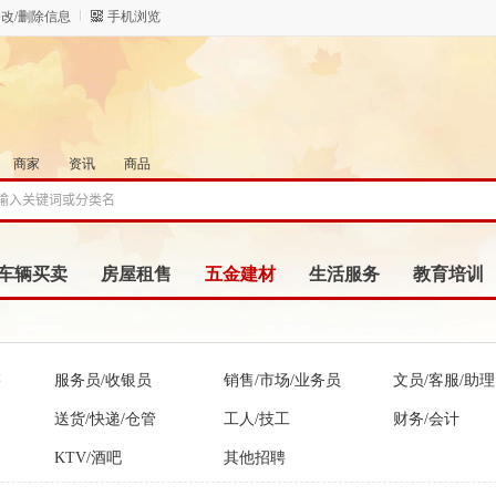
改/删除信息
手机浏览
商家
资讯
商品
车辆买卖
房屋租售
五金建材
生活服务
教育培训
售
服务员/收银员
销售/市场/业务员
文员/客服/助理
送货/快递/仓管
工人/技工
财务/会计
KTV/酒吧
其他招聘