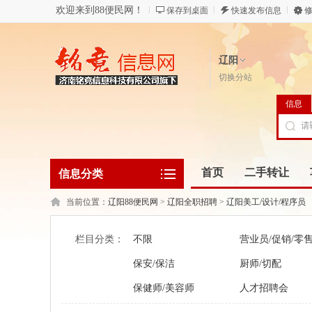
欢迎来到88便民网！
保存到桌面
快速发布信息
修
辽阳
切换分站
信息
首页
二手转让
信息分类
当前位置：
辽阳88便民网
>
辽阳全职招聘
>
辽阳美工/设计/程序员
栏目分类：
不限
营业员/促销/零
保安/保洁
厨师/切配
保健师/美容师
人才招聘会