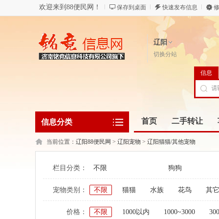
欢迎来到88便民网！
保存到桌面
快速发布信息
修
辽阳
切换分站
信息
首页
二手转让
信息分类
当前位置：
辽阳88便民网
>
辽阳宠物
>
辽阳猫猫/其他宠物
栏目分类：
不限
狗狗
宠物类别：
不限
猫猫
水族
花鸟
其
价格：
不限
1000以内
1000~3000
30