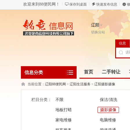
欢迎来到88便民网！
保存到桌面
快速发布信息
修
辽阳
切换分站
信息
首页
二手转让
信息分类
当前位置：
辽阳88便民网
>
辽阳生活服务
>
辽阳摄影摄像
栏目分类：
不限
保洁/清洗
地板打蜡
摄影摄像
家电维修
电脑维修