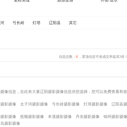
瓷砖美缝
旅游度假
外卖/送水
子河
弓长岭
灯塔
辽阳县
其它
信息总数：
0
，置顶信息可使成交率提高5倍
影摄像信息，在此有大量辽阳摄影摄像信息供您选择，您可以免费查看和
伟摄影摄像
太子河摄影摄像
弓长岭摄影摄像
灯塔摄影摄像
辽阳县
山摄影摄像
抚顺摄影摄像
本溪摄影摄像
丹东摄影摄像
锦州摄影摄
芦岛摄影摄像