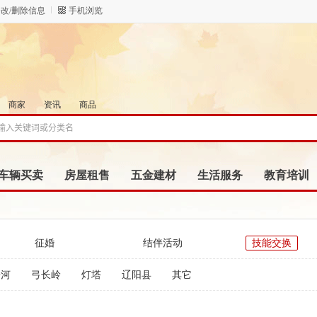
改/删除信息
手机浏览
商家
资讯
商品
车辆买卖
房屋租售
五金建材
生活服务
教育培训
征婚
结伴活动
技能交换
子河
弓长岭
灯塔
辽阳县
其它