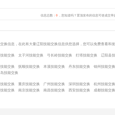
信息总数：
0
，您知道吗？置顶发布的信息可使成交率提
能交换信息，在此有大量辽阳技能交换信息供您选择，您可以免费查看和
伟技能交换
太子河技能交换
弓长岭技能交换
灯塔技能交换
辽阳县
山技能交换
抚顺技能交换
本溪技能交换
丹东技能交换
锦州技能交
芦岛技能交换
津技能交换
重庆技能交换
广州技能交换
深圳技能交换
杭州技能交
沙技能交换
南京技能交换
南昌技能交换
西安技能交换
成都技能交