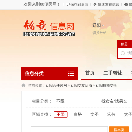
欢迎来到88便民网！
保存到桌面
快速发布信息
修
辽阳
切换分站
信息
首页
二手转让
信息分类
当前位置：
辽阳88便民网
>
辽阳交友活动
>
辽阳技能交换
栏目分类：
不限
找女友/找男友
区域查找：
不限
白塔
文圣
宏伟
太