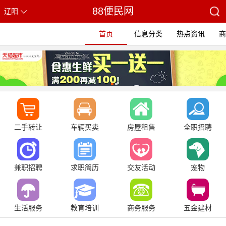
88便民网
辽阳
首页
信息分类
热点资讯
商
二手转让
车辆买卖
房屋租售
全职招聘
兼职招聘
求职简历
交友活动
宠物
生活服务
教育培训
商务服务
五金建材