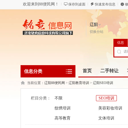
欢迎来到88便民网！
保存到桌面
快速发布信息
修
辽阳
切换分站
信息
首页
二手转让
信息分类
当前位置：
辽阳88便民网
>
辽阳教育培训
>
辽阳SEO培训
栏目分类：
不限
SEO培训
纹绣培训
美容彩妆培训
高等教育
文体培训