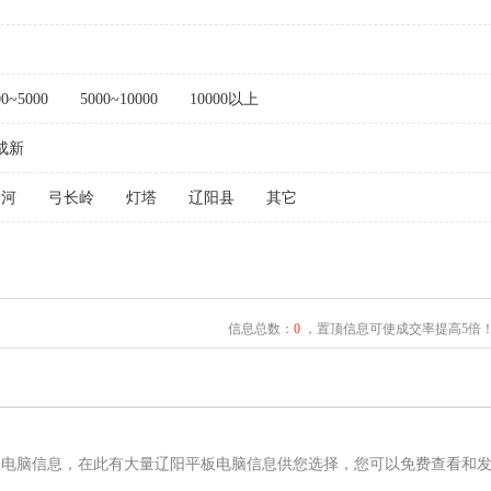
00~5000
5000~10000
10000以上
成新
子河
弓长岭
灯塔
辽阳县
其它
信息总数：
0
，置顶信息可使成交率提高5倍
板电脑信息，在此有大量辽阳平板电脑信息供您选择，您可以免费查看和