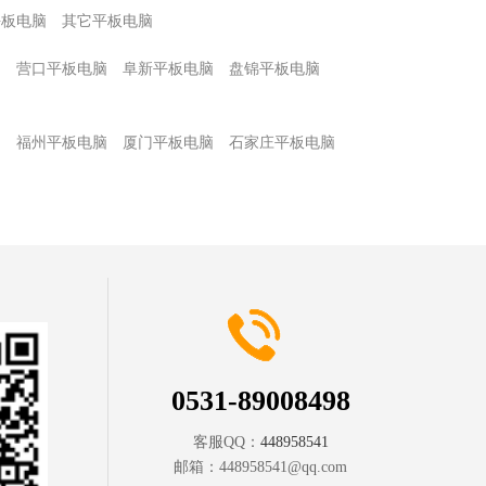
平板电脑
其它平板电脑
脑
营口平板电脑
阜新平板电脑
盘锦平板电脑
脑
福州平板电脑
厦门平板电脑
石家庄平板电脑
脑
0531-89008498
客服QQ：
448958541
邮箱：
448958541@qq.com