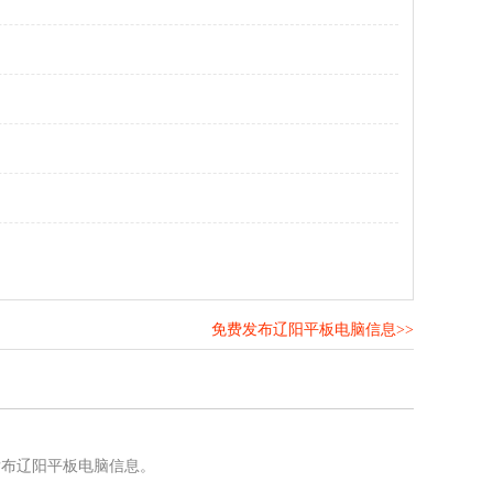
免费发布辽阳平板电脑信息>>
！
发布辽阳平板电脑信息。