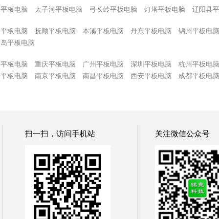
伟平板电脑
太子河平板电脑
弓长岭平板电脑
灯塔平板电脑
辽阳县
山平板电脑
抚顺平板电脑
本溪平板电脑
丹东平板电脑
锦州平板电
芦岛平板电脑
津平板电脑
重庆平板电脑
广州平板电脑
深圳平板电脑
杭州平板电
沙平板电脑
南京平板电脑
南昌平板电脑
西安平板电脑
成都平板电
扫一扫，访问手机站
关注微信公众号