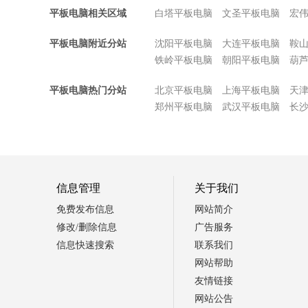
平板电脑相关区域
白塔平板电脑
文圣平板电脑
宏
平板电脑附近分站
沈阳平板电脑
大连平板电脑
鞍
铁岭平板电脑
朝阳平板电脑
葫
平板电脑热门分站
北京平板电脑
上海平板电脑
天
郑州平板电脑
武汉平板电脑
长
信息管理
关于我们
免费发布信息
网站简介
修改/删除信息
广告服务
信息快速搜索
联系我们
网站帮助
友情链接
网站公告