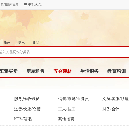
改/删除信息
手机浏览
商家
资讯
商品
车辆买卖
房屋租售
五金建材
生活服务
教育培训
售
服务员/收银员
销售/市场/业务员
文员/客服/助理
送货/快递/仓管
工人/技工
财务/会计
KTV/酒吧
其他招聘