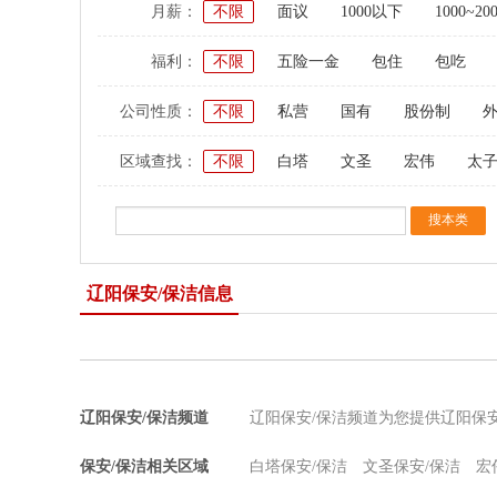
月薪：
不限
面议
1000以下
1000~20
福利：
不限
五险一金
包住
包吃
公司性质：
不限
私营
国有
股份制
区域查找：
不限
白塔
文圣
宏伟
太
辽阳保安/保洁信息
辽阳保安/保洁频道
辽阳保安/保洁频道为您提供辽阳保
保安/保洁相关区域
白塔保安/保洁
文圣保安/保洁
宏