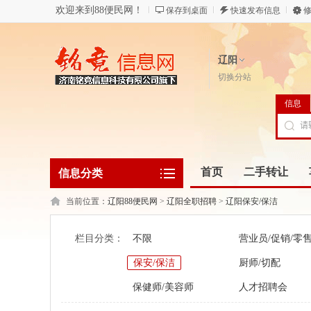
欢迎来到88便民网！
保存到桌面
快速发布信息
修
辽阳
切换分站
信息
首页
二手转让
信息分类
当前位置：
辽阳88便民网
>
辽阳全职招聘
>
辽阳保安/保洁
栏目分类：
不限
营业员/促销/零
保安/保洁
厨师/切配
保健师/美容师
人才招聘会