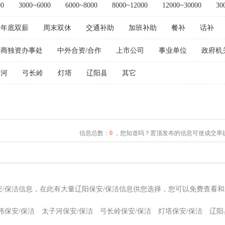
00
3000~6000
6000~8000
8000~12000
12000~30000
30
年底双薪
周末双休
交通补助
加班补助
餐补
话补
外商独资办事处
中外合资/合作
上市公司
事业单位
政府机
子河
弓长岭
灯塔
辽阳县
其它
信息总数：
0
，您知道吗？置顶发布的信息可使成交率提
安/保洁信息，在此有大量辽阳保安/保洁信息供您选择，您可以免费查看和
伟保安/保洁
太子河保安/保洁
弓长岭保安/保洁
灯塔保安/保洁
辽阳