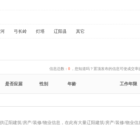
子河
弓长岭
灯塔
辽阳县
其它
信息总数：
0
，您知道吗？置顶发布的信息可使成交率提
是否应届
性别
年龄
工作年限
提供辽阳建筑/房产/装修/物业信息，在此有大量辽阳建筑/房产/装修/物业