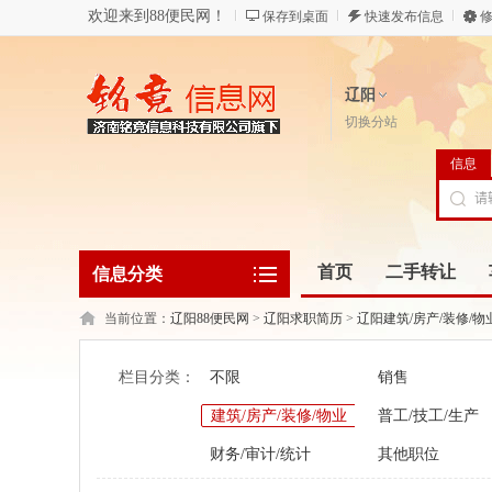
欢迎来到88便民网！
保存到桌面
快速发布信息
修
辽阳
切换分站
信息
首页
二手转让
信息分类
当前位置：
辽阳88便民网
>
辽阳求职简历
>
辽阳建筑/房产/装修/物
栏目分类：
不限
销售
建筑/房产/装修/物业
普工/技工/生产
财务/审计/统计
其他职位