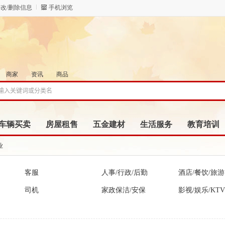
改/删除信息
手机浏览
商家
资讯
商品
车辆买卖
房屋租售
五金建材
生活服务
教育培训
业
客服
人事/行政/后勤
酒店/餐饮/旅游
司机
家政保洁/安保
影视/娱乐/KTV