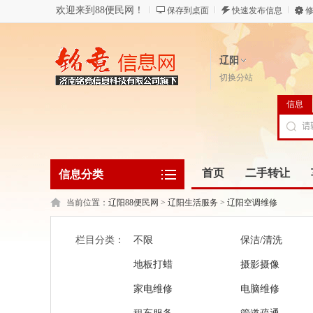
欢迎来到88便民网！
保存到桌面
快速发布信息
修
辽阳
切换分站
信息
首页
二手转让
信息分类
当前位置：
辽阳88便民网
>
辽阳生活服务
>
辽阳空调维修
栏目分类：
不限
保洁/清洗
地板打蜡
摄影摄像
家电维修
电脑维修