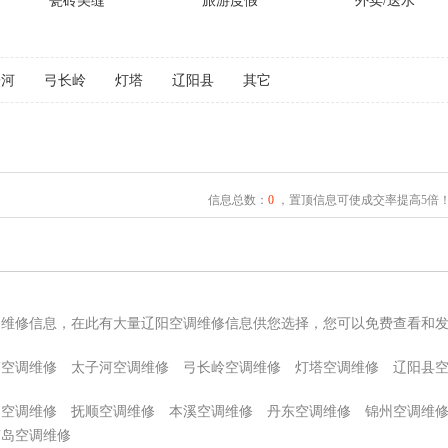
瓷砖美缝
旅游度假
外卖/送水
子河
弓长岭
灯塔
辽阳县
其它
信息总数：
0
，置顶信息可使成交率提高5倍
调维修信息，在此有大量辽阳空调维修信息供您选择，您可以免费查看和
伟空调维修
太子河空调维修
弓长岭空调维修
灯塔空调维修
辽阳县
山空调维修
抚顺空调维修
本溪空调维修
丹东空调维修
锦州空调维
芦岛空调维修