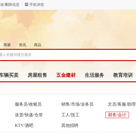
改/删除信息
手机浏览
商家
资讯
商品
车辆买卖
房屋租售
五金建材
生活服务
教育培训
售
服务员/收银员
销售/市场/业务员
文员/客服/助理
送货/快递/仓管
工人/技工
财务/会计
KTV/酒吧
其他招聘