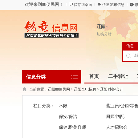
欢迎来到88便民网！
保存到桌面
快速发布信息
修
辽阳
切换分站
信息
首页
二手转让
信息分类
当前位置：
辽阳88便民网
>
辽阳全职招聘
>
辽阳财务/会计
栏目分类：
不限
营业员/促销/零
保安/保洁
厨师/切配
保健师/美容师
人才招聘会