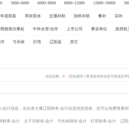
00
3000~6000
6000~8000
8000~12000
12000~30000
30
年底双薪
周末双休
交通补助
加班补助
餐补
话补
外商独资办事处
中外合资/合作
上市公司
事业单位
政府机
子河
弓长岭
灯塔
辽阳县
其它
信息总数：
0
，您知道吗？置顶发布的信息可使成交率提
务/会计信息，在此有大量辽阳财务/会计信息供您选择，您可以免费查看和
伟财务/会计
太子河财务/会计
弓长岭财务/会计
灯塔财务/会计
辽阳