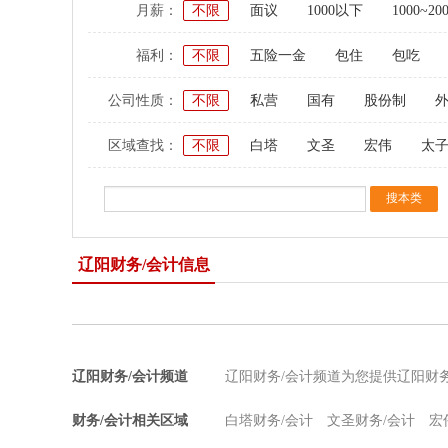
月薪：
不限
面议
1000以下
1000~20
福利：
不限
五险一金
包住
包吃
公司性质：
不限
私营
国有
股份制
区域查找：
不限
白塔
文圣
宏伟
太
辽阳财务/会计信息
辽阳财务/会计频道
辽阳财务/会计频道为您提供辽阳财
财务/会计相关区域
白塔财务/会计
文圣财务/会计
宏